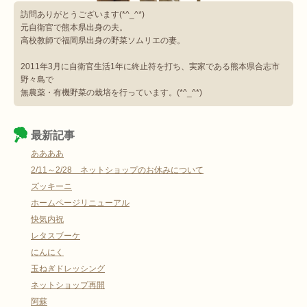
訪問ありがとうございます(*^_^*)
元自衛官で熊本県出身の夫。
高校教師で福岡県出身の野菜ソムリエの妻。
2011年3月に自衛官生活1年に終止符を打ち、実家である熊本県合志市
野々島で
無農薬・有機野菜の栽培を行っています。(*^_^*)
最新記事
ああああ
2/11～2/28 ネットショップのお休みについて
ズッキーニ
ホームページリニューアル
快気内祝
レタスブーケ
にんにく
玉ねぎドレッシング
ネットショップ再開
阿蘇