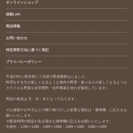
オンラインショップ
移動cafe
商品情報
お問い合わせ
特定商取引法に基づく表記
プライバシーポリシー
平成24年に熊本県にて夫婦で野菜農家はじました。
料理をする方が楽しくなるような海外の野菜・食べる人が楽しくなるような
カラフルな野菜を化学肥料・化学農薬を使わず栽培しています♪
商品の発送は 月・水・木となっております。
※お歳暮やお中元などの贈り物でのしが必要な場合は「備考欄」に記入をお
願いいたします。
※配送時間の指定がある場合も備考欄に記入をお願いいたします。
午前中・12時〜14時・14時〜16時・16時〜18時・18時〜20時