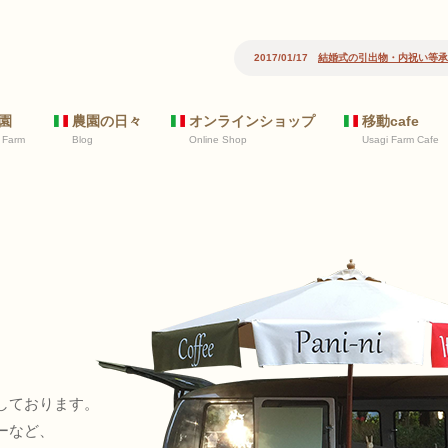
2017/01/17
結婚式の引出物・内祝い等承
園
農園の日々
オンラインショップ
移動cafe
 Farm
Blog
Online Shop
Usagi Farm Cafe
しております。
ーなど、