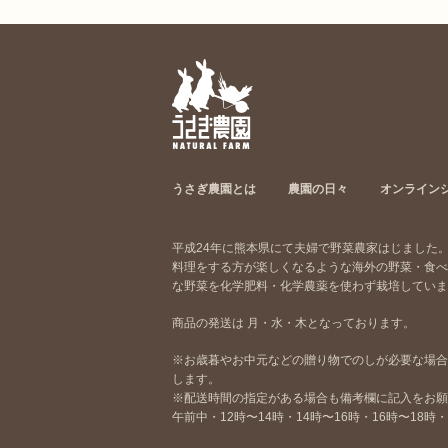
うさぎ農園とは
農園の日々
オンライン
平成24年に熊本県にて夫婦で野菜農家はじました
料理をする方が楽しくなるような海外の野菜・食べ
な野菜を化学肥料・化学農薬を使わず栽培していま
商品の発送は 月・水・木となっております。
※お歳暮やお中元などの贈り物でのしが必要な場合
します。
※配送時間の指定がある場合も備考欄に記入をお願
午前中・12時〜14時・14時〜16時・16時〜18時・