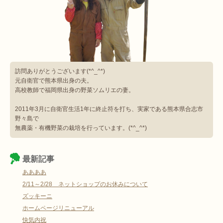
訪問ありがとうございます(*^_^*)
元自衛官で熊本県出身の夫。
高校教師で福岡県出身の野菜ソムリエの妻。
2011年3月に自衛官生活1年に終止符を打ち、実家である熊本県合志市
野々島で
無農薬・有機野菜の栽培を行っています。(*^_^*)
最新記事
ああああ
2/11～2/28 ネットショップのお休みについて
ズッキーニ
ホームページリニューアル
快気内祝