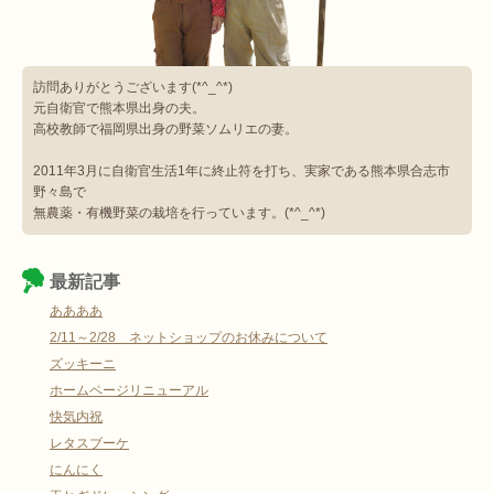
訪問ありがとうございます(*^_^*)
元自衛官で熊本県出身の夫。
高校教師で福岡県出身の野菜ソムリエの妻。
2011年3月に自衛官生活1年に終止符を打ち、実家である熊本県合志市
野々島で
無農薬・有機野菜の栽培を行っています。(*^_^*)
最新記事
ああああ
2/11～2/28 ネットショップのお休みについて
ズッキーニ
ホームページリニューアル
快気内祝
レタスブーケ
にんにく