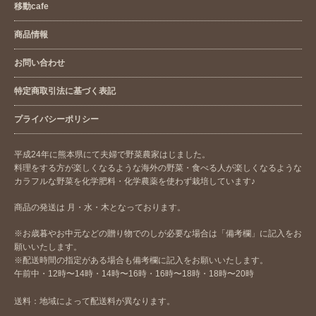
移動cafe
商品情報
お問い合わせ
特定商取引法に基づく表記
プライバシーポリシー
平成24年に熊本県にて夫婦で野菜農家はじました。
料理をする方が楽しくなるような海外の野菜・食べる人が楽しくなるような
カラフルな野菜を化学肥料・化学農薬を使わず栽培しています♪
商品の発送は 月・水・木となっております。
※お歳暮やお中元などの贈り物でのしが必要な場合は「備考欄」に記入をお
願いいたします。
※配送時間の指定がある場合も備考欄に記入をお願いいたします。
午前中・12時〜14時・14時〜16時・16時〜18時・18時〜20時
送料：地域によって配送料が異なります。