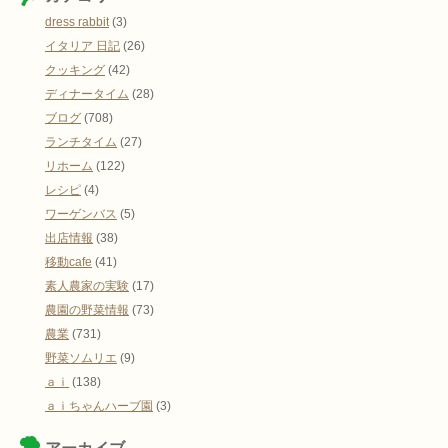
dress rabbit
(3)
イタリア 日記
(26)
クッキング
(42)
ディナータイム
(28)
ブログ
(708)
ランチタイム
(27)
リホーム
(122)
レシピ
(4)
ワーゲンバス
(5)
出店情報
(38)
移動cafe
(41)
素人農家の実験
(17)
農園の野菜情報
(73)
農業
(731)
野菜ソムリエ
(9)
ａｉ
(138)
ａｉちゃんハーブ園
(3)