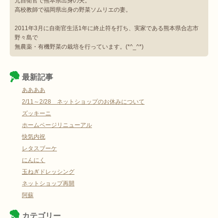
元自衛官で熊本県出身の夫。
高校教師で福岡県出身の野菜ソムリエの妻。
2011年3月に自衛官生活1年に終止符を打ち、実家である熊本県合志市
野々島で
無農薬・有機野菜の栽培を行っています。(*^_^*)
最新記事
ああああ
2/11～2/28 ネットショップのお休みについて
ズッキーニ
ホームページリニューアル
快気内祝
レタスブーケ
にんにく
玉ねぎドレッシング
ネットショップ再開
阿蘇
カテゴリー