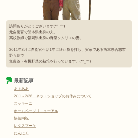
訪問ありがとうございます(*^_^*)
元自衛官で熊本県出身の夫。
高校教師で福岡県出身の野菜ソムリエの妻。
2011年3月に自衛官生活1年に終止符を打ち、実家である熊本県合志市
野々島で
無農薬・有機野菜の栽培を行っています。(*^_^*)
最新記事
ああああ
2/11～2/28 ネットショップのお休みについて
ズッキーニ
ホームページリニューアル
快気内祝
レタスブーケ
にんにく