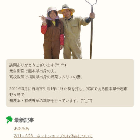
訪問ありがとうございます(*^_^*)
元自衛官で熊本県出身の夫。
高校教師で福岡県出身の野菜ソムリエの妻。
2011年3月に自衛官生活1年に終止符を打ち、実家である熊本県合志市
野々島で
無農薬・有機野菜の栽培を行っています。(*^_^*)
最新記事
ああああ
2/11～2/28 ネットショップのお休みについて