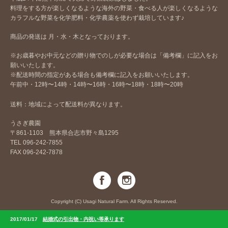
料理をする方が楽しくなるような海外の野菜・食べる人が楽しくなるような
カラフルな野菜を化学肥料・化学農薬を使わず栽培しています♪
商品の発送は 月・水・木となっております。
※お歳暮やお中元などの贈り物でのしが必要な場合は「備考欄」に記入をお
願いいたします。
※配送時間の指定がある場合も備考欄に記入をお願いいたします。
午前中・12時〜14時・14時〜16時・16時〜18時・18時〜20時
送料：地域によって配送料が異なります。
うさぎ農園
〒861-1103 熊本県合志市野々島1295
TEL 096-242-7855
FAX 096-242-7878
Copyright (C) Usagi Natural Farm. All Rights Reserved.
2017/01/17
結婚式の引出物・内祝い等承ります
201