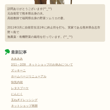
訪問ありがとうございます(*^_^*)
元自衛官で熊本県出身の夫。
高校教師で福岡県出身の野菜ソムリエの妻。
2011年3月に自衛官生活1年に終止符を打ち、実家である熊本県合志市
野々島で
無農薬・有機野菜の栽培を行っています。(*^_^*)
最新記事
ああああ
2/11～2/28 ネットショップのお休みについて
ズッキーニ
ホームページリニューアル
快気内祝
レタスブーケ
にんにく
玉ねぎドレッシング
ネットショップ再開