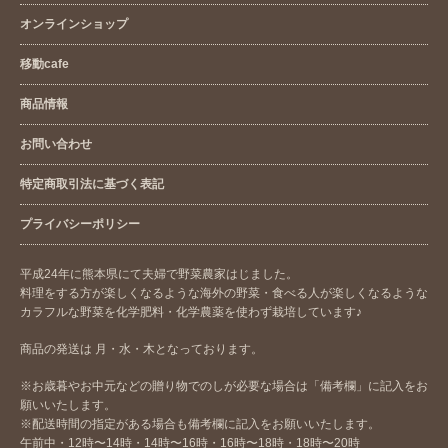
オンラインショップ
移動cafe
商品情報
お問い合わせ
特定商取引法に基づく表記
プライバシーポリシー
平成24年に熊本県にて夫婦で野菜農家はじました。
料理をする方が楽しくなるような海外の野菜・食べる人が楽しくなるような
カラフルな野菜を化学肥料・化学農薬を使わず栽培しています♪
商品の発送は 月・水・木となっております。
※お歳暮やお中元などの贈り物でのしが必要な場合は「備考欄」に記入をお
願いいたします。
※配送時間の指定がある場合も備考欄に記入をお願いいたします。
午前中・12時〜14時・14時〜16時・16時〜18時・18時〜20時