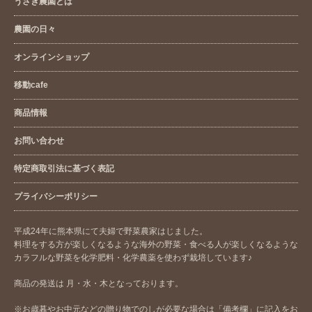
うさぎ農園とは
農園の日々
オンラインショップ
移動cafe
商品情報
お問い合わせ
特定商取引法に基づく表記
プライバシーポリシー
平成24年に熊本県にて夫婦で野菜農家はじました。
料理をする方が楽しくなるような海外の野菜・食べる人が楽しくなるような
カラフルな野菜を化学肥料・化学農薬を使わず栽培しています♪
商品の発送は 月・水・木となっております。
※お歳暮やお中元などの贈り物でのしが必要な場合は「備考欄」に記入をお