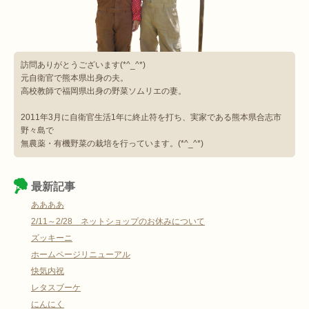
訪問ありがとうございます(*^_^*)
元自衛官で熊本県出身の夫。
高校教師で福岡県出身の野菜ソムリエの妻。
2011年3月に自衛官生活1年に終止符を打ち、実家である熊本県合志市
野々島で
無農薬・有機野菜の栽培を行っています。(*^_^*)
最新記事
ああああ
2/11～2/28 ネットショップのお休みについて
ズッキーニ
ホームページリニューアル
快気内祝
レタスブーケ
にんにく