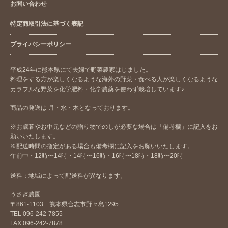
お問い合わせ
特定商取引法に基づく表記
プライバシーポリシー
平成24年に熊本県にて夫婦で野菜農家はじました。
料理をする方が楽しくなるような海外の野菜・食べる人が楽しくなるような
カラフルな野菜を化学肥料・化学農薬を使わず栽培しています♪
商品の発送は 月・水・木となっております。
※お歳暮やお中元などの贈り物でのしが必要な場合は「備考欄」に記入をお
願いいたします。
※配送時間の指定がある場合も備考欄に記入をお願いいたします。
午前中・12時〜14時・14時〜16時・16時〜18時・18時〜20時
送料：地域によって配送料が異なります。
うさぎ農園
〒861-1103 熊本県合志市野々島1295
TEL 096-242-7855
FAX 096-242-7878