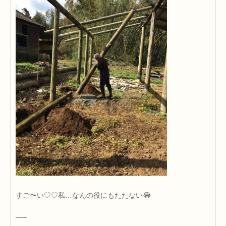
すご〜い♡♡私…なんの役にもたたない😂
—–