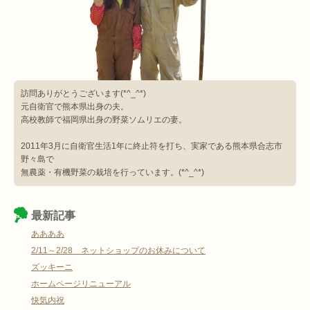
訪問ありがとうございます(*^_^*)
元自衛官で熊本県出身の夫。
高校教師で福岡県出身の野菜ソムリエの妻。
2011年3月に自衛官生活1年に終止符を打ち、実家である熊本県合志市
野々島で
無農薬・有機野菜の栽培を行っています。(*^_^*)
最新記事
ああああ
2/11～2/28 ネットショップのお休みについて
ズッキーニ
ホームページリニューアル
快気内祝