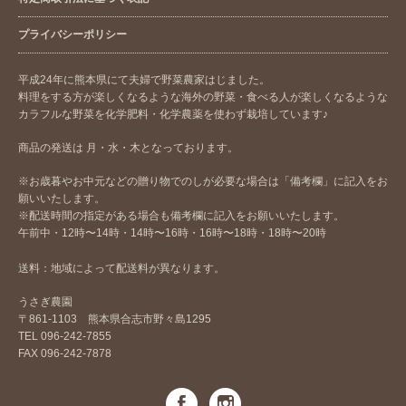
プライバシーポリシー
平成24年に熊本県にて夫婦で野菜農家はじました。
料理をする方が楽しくなるような海外の野菜・食べる人が楽しくなるような
カラフルな野菜を化学肥料・化学農薬を使わず栽培しています♪
商品の発送は 月・水・木となっております。
※お歳暮やお中元などの贈り物でのしが必要な場合は「備考欄」に記入をお
願いいたします。
※配送時間の指定がある場合も備考欄に記入をお願いいたします。
午前中・12時〜14時・14時〜16時・16時〜18時・18時〜20時
送料：地域によって配送料が異なります。
うさぎ農園
〒861-1103 熊本県合志市野々島1295
TEL 096-242-7855
FAX 096-242-7878