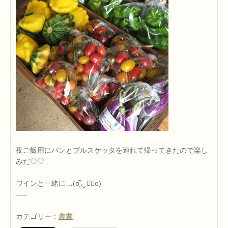
夜ご飯用にパンとブルスケッタを連れて帰ってきたので楽し
みだ♡♡
ワインと一緒に…(o◞ิ‿◟ิo)
—–
カテゴリー：
農業