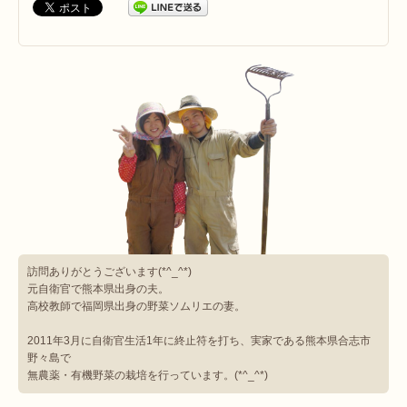
訪問ありがとうございます(*^_^*)
元自衛官で熊本県出身の夫。
高校教師で福岡県出身の野菜ソムリエの妻。
2011年3月に自衛官生活1年に終止符を打ち、実家である熊本県合志市
野々島で
無農薬・有機野菜の栽培を行っています。(*^_^*)