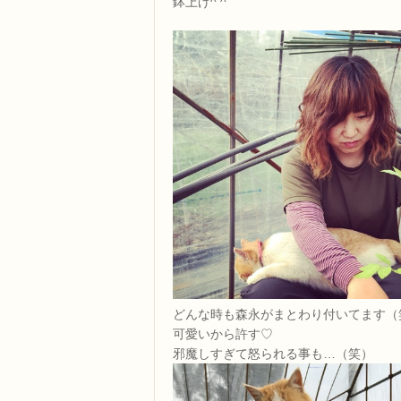
鉢上げ^ ^
どんな時も森永がまとわり付いてます（
可愛いから許す♡
邪魔しすぎて怒られる事も…（笑）