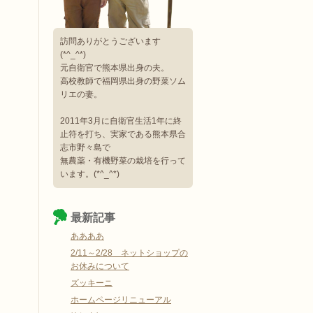
訪問ありがとうございます
(*^_^*)
元自衛官で熊本県出身の夫。
高校教師で福岡県出身の野菜ソム
リエの妻。
2011年3月に自衛官生活1年に終
止符を打ち、実家である熊本県合
志市野々島で
無農薬・有機野菜の栽培を行って
います。(*^_^*)
最新記事
ああああ
2/11～2/28 ネットショップの
お休みについて
ズッキーニ
ホームページリニューアル