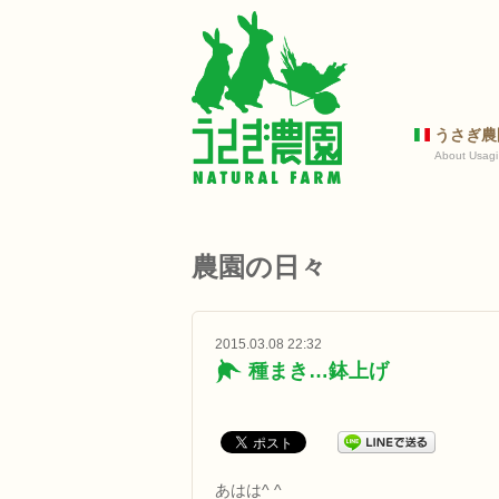
うさぎ農
About Usagi
農園の日々
2015.03.08 22:32
種まき…鉢上げ
あはは^ ^