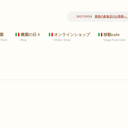
2017/10/24
新規の飲食店のお客様へ 野
園
農園の日々
オンラインショップ
移動cafe
 Farm
Blog
Online Shop
Usagi Farm Cafe