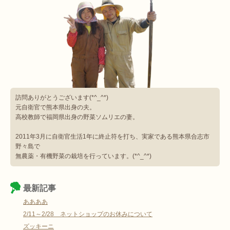
訪問ありがとうございます(*^_^*)
元自衛官で熊本県出身の夫。
高校教師で福岡県出身の野菜ソムリエの妻。
2011年3月に自衛官生活1年に終止符を打ち、実家である熊本県合志市
野々島で
無農薬・有機野菜の栽培を行っています。(*^_^*)
最新記事
ああああ
2/11～2/28 ネットショップのお休みについて
ズッキーニ