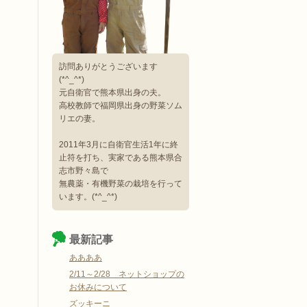
訪問ありがとうございます
(*^_^*)
元自衛官で熊本県出身の夫。
高校教師で福岡県出身の野菜ソム
リエの妻。
2011年3月に自衛官生活1年に終
止符を打ち、実家である熊本県合
志市野々島で
無農薬・有機野菜の栽培を行って
います。(*^_^*)
最新記事
ああああ
2/11～2/28 ネットショップの
お休みについて
ズッキーニ