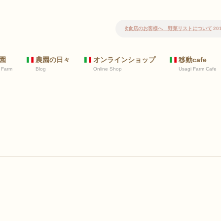
2017/01/17
結婚式の引出物・内祝い等承
園
農園の日々
オンラインショップ
移動cafe
 Farm
Blog
Online Shop
Usagi Farm Cafe