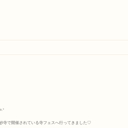
º·˚
妙寺で開催されている寺フェスへ行ってきました♡