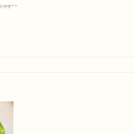
やす^ ^