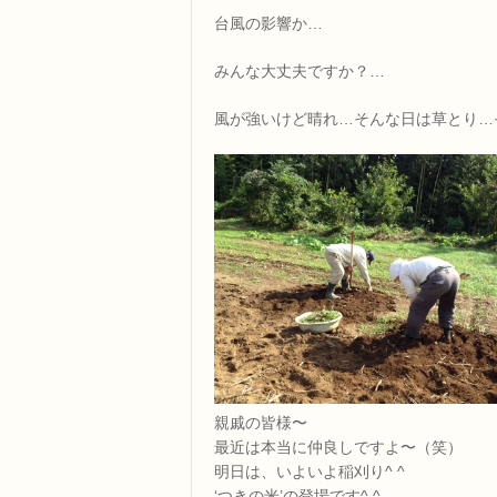
台風の影響か…
みんな大丈夫ですか？…
風が強いけど晴れ…そんな日は草とり…
親戚の皆様〜
最近は本当に仲良しですよ〜（笑）
明日は、いよいよ稲刈り^ ^
‘つきの米’の登場です^ ^