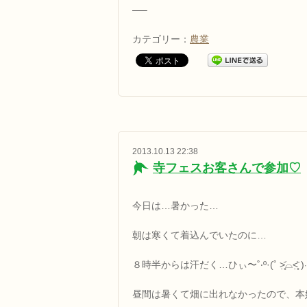
—–
カテゴリー：
農業
2013.10.13 22:38
寺フェスお客さんで参加♡
今日は…暑かった…
朝は寒くて着込んでいたのに…
８時半からは汗だく…ひぃ〜˚‧º·(˚ ˃̣̣̥᷄⌓˂̣̣̥᷅ )‧
昼間は暑くて畑に出れなかったので、本