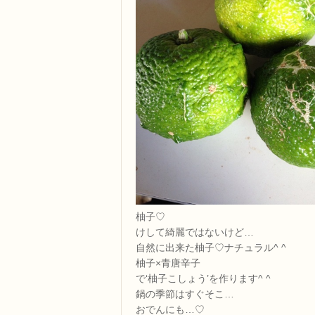
柚子♡
けして綺麗ではないけど…
自然に出来た柚子♡ナチュラル^ ^
柚子×青唐辛子
で‘柚子こしょう’を作ります^ ^
鍋の季節はすぐそこ…
おでんにも…♡