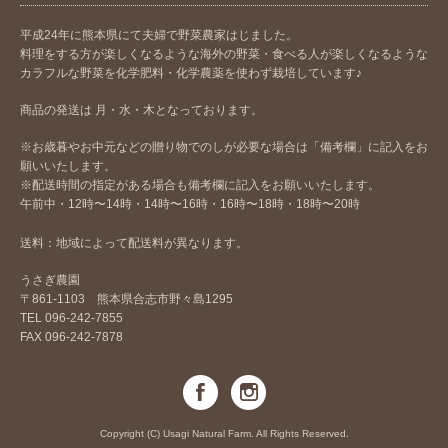
平成24年に熊本県にて夫婦で野菜農家はじました。
料理をする方が楽しくなるような海外の野菜・食べる人が楽しくなるような
カラフルな野菜を化学肥料・化学農薬を使わず栽培しています♪
商品の発送は 月・水・木となっております。
※お歳暮やお中元などの贈り物でのしが必要な場合は「備考欄」に記入をお
願いいたします。
※配送時間の指定がある場合も備考欄に記入をお願いいたします。
午前中・12時〜14時・14時〜16時・16時〜18時・18時〜20時
送料：地域によって配送料が異なります。
うさぎ農園
〒861-1103 熊本県合志市野々島1295
TEL 096-242-7855
FAX 096-242-7878
Copyright (C) Usagi Natural Farm. All Rights Reserved.