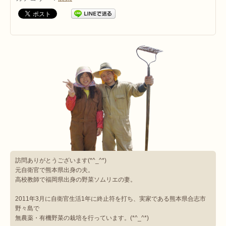
訪問ありがとうございます(*^_^*)
元自衛官で熊本県出身の夫。
高校教師で福岡県出身の野菜ソムリエの妻。
2011年3月に自衛官生活1年に終止符を打ち、実家である熊本県合志市
野々島で
無農薬・有機野菜の栽培を行っています。(*^_^*)