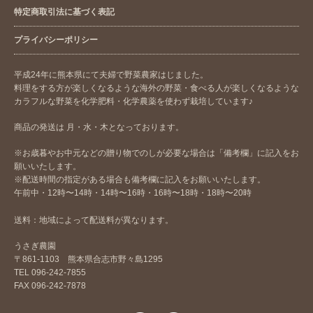
特定商取引法に基づく表記
プライバシーポリシー
平成24年に熊本県にて夫婦で野菜農家はじました。
料理をする方が楽しくなるような海外の野菜・食べる人が楽しくなるような
カラフルな野菜を化学肥料・化学農薬を使わず栽培しています♪
商品の発送は 月・水・木となっております。
※お歳暮やお中元などの贈り物でのしが必要な場合は「備考欄」に記入をお
願いいたします。
※配送時間の指定がある場合も備考欄に記入をお願いいたします。
午前中・12時〜14時・14時〜16時・16時〜18時・18時〜20時
送料：地域によって配送料が異なります。
うさぎ農園
〒861-1103 熊本県合志市野々島1295
TEL 096-242-7855
FAX 096-242-7878