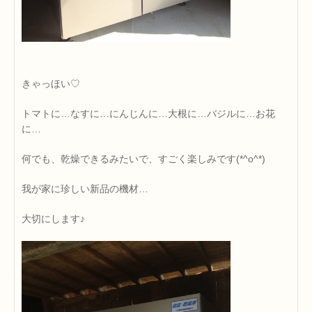
きゃっほい♡
トマトに…なすに…にんじんに…大根に…バジルに…お花
に…
何でも、乾燥できるみたいで、すごく楽しみです(*^o^*)
我が家に珍しい新品の機材…
大切にします♪