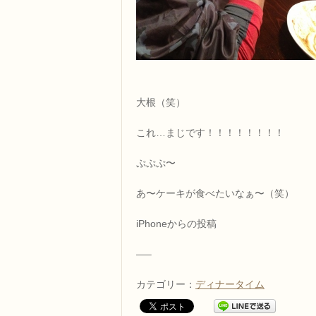
大根（笑）
これ…まじです！！！！！！！！
ぷぷぷ〜
あ〜ケーキが食べたいなぁ〜（笑）
iPhoneからの投稿
—–
カテゴリー：
ディナータイム