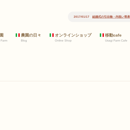
2017/01/17
結婚式の引出物・内祝い等承
園
農園の日々
オンラインショップ
移動cafe
 Farm
Blog
Online Shop
Usagi Farm Cafe