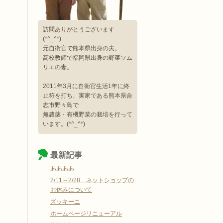
訪問ありがとうございます
(*^_^*)
元自衛官で熊本県出身の夫。
高校教師で福岡県出身の野菜ソム
リエの妻。
2011年3月に自衛官生活1年に終
止符を打ち、実家である熊本県合
志市野々島で
無農薬・有機野菜の栽培を行って
います。(*^_^*)
最新記事
ああああ
2/11～2/28 ネットショップの
お休みについて
ズッキーニ
ホームページリニューアル