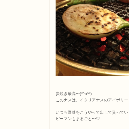
炭焼き最高〜(*^o^*)
このナスは、イタリアナスのアイボリー
いつも野菜をこうやって出して貰ってい
ピーマンもまるごと〜♡