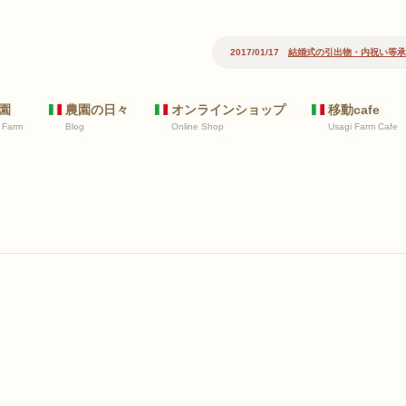
2017/01/17
結婚式の引出物・内祝い等承ります
2017/10/24
新規
園
農園の日々
オンラインショップ
移動cafe
 Farm
Blog
Online Shop
Usagi Farm Cafe