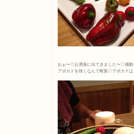
おぉ〜♡お洒落に出てきました〜♡感動〜(*
アボカドを焼くなんて斬新♡アボカドは