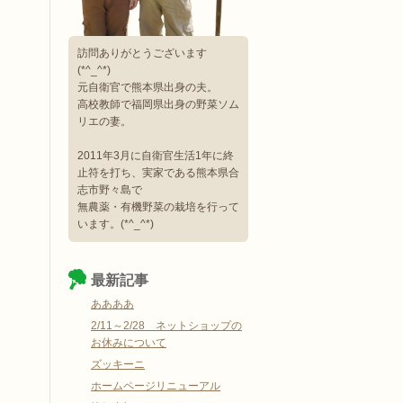
訪問ありがとうございます
(*^_^*)
元自衛官で熊本県出身の夫。
高校教師で福岡県出身の野菜ソム
リエの妻。
2011年3月に自衛官生活1年に終
止符を打ち、実家である熊本県合
志市野々島で
無農薬・有機野菜の栽培を行って
います。(*^_^*)
最新記事
ああああ
2/11～2/28 ネットショップの
お休みについて
ズッキーニ
ホームページリニューアル