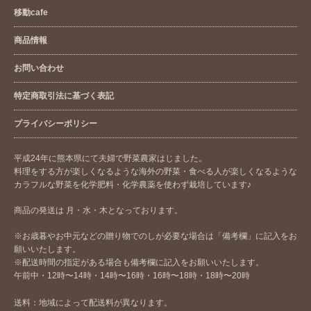
移動cafe
商品情報
お問い合わせ
特定商取引法に基づく表記
プライバシーポリシー
平成24年に熊本県にて夫婦で野菜農家はじました。
料理をする方が楽しくなるような海外の野菜・食べる人が楽しくなるような
カラフルな野菜を化学肥料・化学農薬を使わず栽培しています♪
商品の発送は 月・水・木となっております。
※お歳暮やお中元などの贈り物でのしが必要な場合は「備考欄」に記入をお
願いいたします。
※配送時間の指定がある場合も備考欄に記入をお願いいたします。
午前中・12時〜14時・14時〜16時・16時〜18時・18時〜20時
送料：地域によって配送料が異なります。