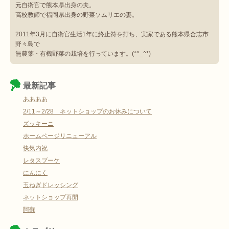
元自衛官で熊本県出身の夫。
高校教師で福岡県出身の野菜ソムリエの妻。
2011年3月に自衛官生活1年に終止符を打ち、実家である熊本県合志市
野々島で
無農薬・有機野菜の栽培を行っています。(*^_^*)
最新記事
ああああ
2/11～2/28 ネットショップのお休みについて
ズッキーニ
ホームページリニューアル
快気内祝
レタスブーケ
にんにく
玉ねぎドレッシング
ネットショップ再開
阿蘇