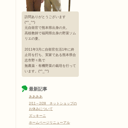
訪問ありがとうございます
(*^_^*)
元自衛官で熊本県出身の夫。
高校教師で福岡県出身の野菜ソム
リエの妻。
2011年3月に自衛官生活1年に終
止符を打ち、実家である熊本県合
志市野々島で
無農薬・有機野菜の栽培を行って
います。(*^_^*)
最新記事
ああああ
2/11～2/28 ネットショップの
お休みについて
ズッキーニ
ホームページリニューアル