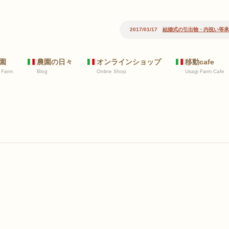
2017/01/17
結婚式の引出物・内祝い等承
園
農園の日々
オンラインショップ
移動cafe
 Farm
Blog
Online Shop
Usagi Farm Cafe