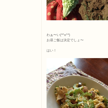
わぁ〜い(*^o^*)
お昼ご飯は決定でしょ〜
はい！