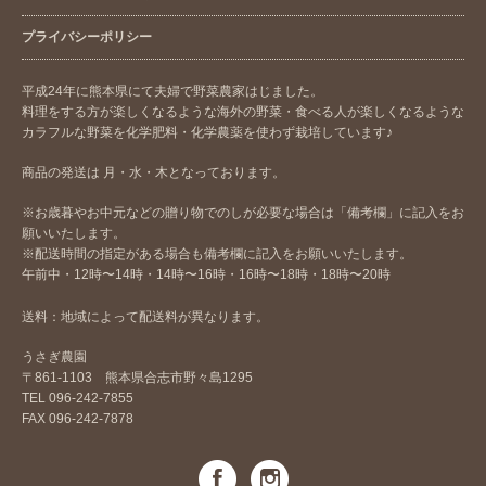
プライバシーポリシー
平成24年に熊本県にて夫婦で野菜農家はじました。
料理をする方が楽しくなるような海外の野菜・食べる人が楽しくなるような
カラフルな野菜を化学肥料・化学農薬を使わず栽培しています♪
商品の発送は 月・水・木となっております。
※お歳暮やお中元などの贈り物でのしが必要な場合は「備考欄」に記入をお
願いいたします。
※配送時間の指定がある場合も備考欄に記入をお願いいたします。
午前中・12時〜14時・14時〜16時・16時〜18時・18時〜20時
送料：地域によって配送料が異なります。
うさぎ農園
〒861-1103 熊本県合志市野々島1295
TEL 096-242-7855
FAX 096-242-7878