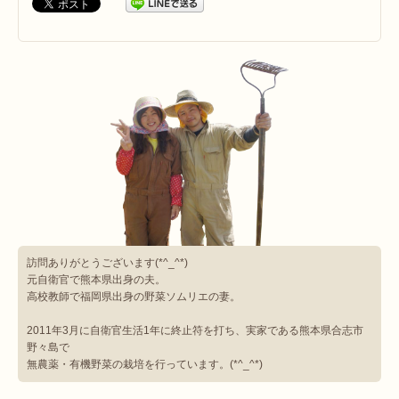
訪問ありがとうございます(*^_^*)
元自衛官で熊本県出身の夫。
高校教師で福岡県出身の野菜ソムリエの妻。
2011年3月に自衛官生活1年に終止符を打ち、実家である熊本県合志市
野々島で
無農薬・有機野菜の栽培を行っています。(*^_^*)