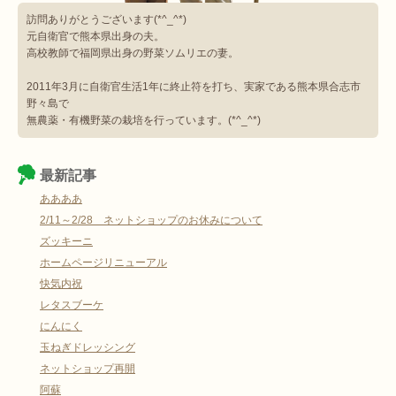
訪問ありがとうございます(*^_^*)
元自衛官で熊本県出身の夫。
高校教師で福岡県出身の野菜ソムリエの妻。
2011年3月に自衛官生活1年に終止符を打ち、実家である熊本県合志市
野々島で
無農薬・有機野菜の栽培を行っています。(*^_^*)
最新記事
ああああ
2/11～2/28 ネットショップのお休みについて
ズッキーニ
ホームページリニューアル
快気内祝
レタスブーケ
にんにく
玉ねぎドレッシング
ネットショップ再開
阿蘇