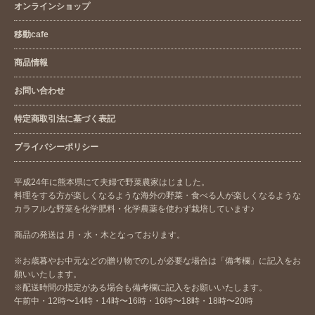
オンラインショップ
移動cafe
商品情報
お問い合わせ
特定商取引法に基づく表記
プライバシーポリシー
平成24年に熊本県にて夫婦で野菜農家はじました。
料理をする方が楽しくなるような海外の野菜・食べる人が楽しくなるような
カラフルな野菜を化学肥料・化学農薬を使わず栽培しています♪
商品の発送は 月・水・木となっております。
※お歳暮やお中元などの贈り物でのしが必要な場合は「備考欄」に記入をお
願いいたします。
※配送時間の指定がある場合も備考欄に記入をお願いいたします。
午前中・12時〜14時・14時〜16時・16時〜18時・18時〜20時