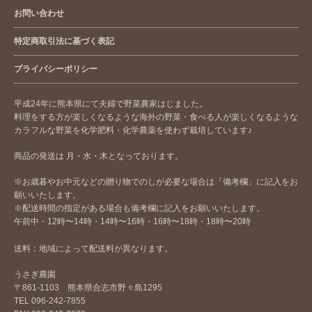
お問い合わせ
特定商取引法に基づく表記
プライバシーポリシー
平成24年に熊本県にて夫婦で野菜農家はじました。
料理をする方が楽しくなるような海外の野菜・食べる人が楽しくなるような
カラフルな野菜を化学肥料・化学農薬を使わず栽培しています♪
商品の発送は 月・水・木となっております。
※お歳暮やお中元などの贈り物でのしが必要な場合は「備考欄」に記入をお
願いいたします。
※配送時間の指定がある場合も備考欄に記入をお願いいたします。
午前中・12時〜14時・14時〜16時・16時〜18時・18時〜20時
送料：地域によって配送料が異なります。
うさぎ農園
〒861-1103 熊本県合志市野々島1295
TEL 096-242-7855