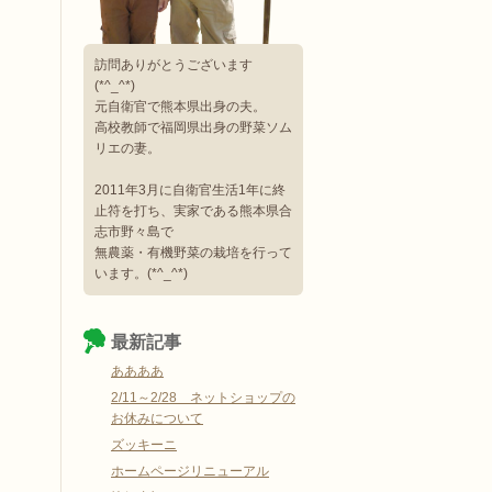
訪問ありがとうございます
(*^_^*)
元自衛官で熊本県出身の夫。
高校教師で福岡県出身の野菜ソム
リエの妻。
2011年3月に自衛官生活1年に終
止符を打ち、実家である熊本県合
志市野々島で
無農薬・有機野菜の栽培を行って
います。(*^_^*)
最新記事
ああああ
2/11～2/28 ネットショップの
お休みについて
ズッキーニ
ホームページリニューアル