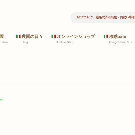
2017/01/17
結婚式の引出物・内祝い等承ります
2017/10/24
園
農園の日々
オンラインショップ
移動cafe
 Farm
Blog
Online Shop
Usagi Farm Cafe
ー