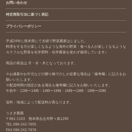
お問い合わせ
特定商取引法に基づく表記
プライバシーポリシー
平成24年に熊本県にて夫婦で野菜農家はじました。
料理をする方が楽しくなるような海外の野菜・食べる人が楽しくなるような
カラフルな野菜を化学肥料・化学農薬を使わず栽培しています♪
商品の発送は 月・水・木となっております。
※お歳暮やお中元などの贈り物でのしが必要な場合は「備考欄」に記入をお
願いいたします。
※配送時間の指定がある場合も備考欄に記入をお願いいたします。
午前中・12時〜14時・14時〜16時・16時〜18時・18時〜20時
送料：地域によって配送料が異なります。
うさぎ農園
〒861-1103 熊本県合志市野々島1295
TEL 096-242-7855
FAX 096-242-7878