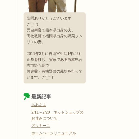
訪問ありがとうございます
(*^_^*)
元自衛官で熊本県出身の夫。
高校教師で福岡県出身の野菜ソム
リエの妻。
2011年3月に自衛官生活1年に終
止符を打ち、実家である熊本県合
志市野々島で
無農薬・有機野菜の栽培を行って
います。(*^_^*)
最新記事
ああああ
2/11～2/28 ネットショップの
お休みについて
ズッキーニ
ホームページリニューアル