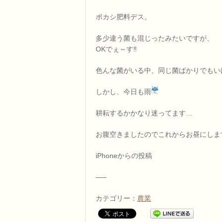
ボカシ肥料デス。
多少違う菌も混じったみたいですが、
OKでぇ～す‼
色んな菌がいる中、同じ菌ばかりでもいけ
しかし、今日も雨
耕耘するかかなり迷ってます…
お腹空きましたのでこれからお昼にします(
iPhoneからの投稿
—–
カテゴリー：
農業