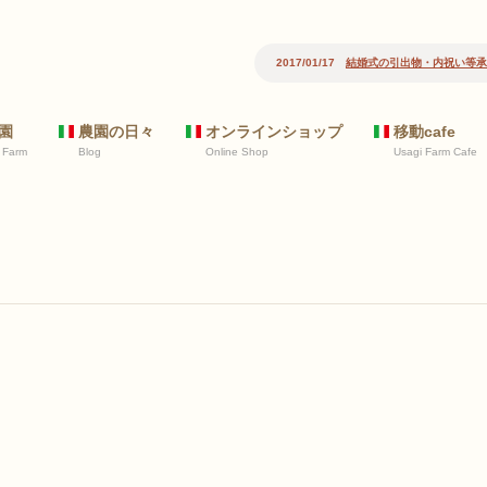
2017/01/17
結婚式の引出物・内祝い等承
園
農園の日々
オンラインショップ
移動cafe
 Farm
Blog
Online Shop
Usagi Farm Cafe