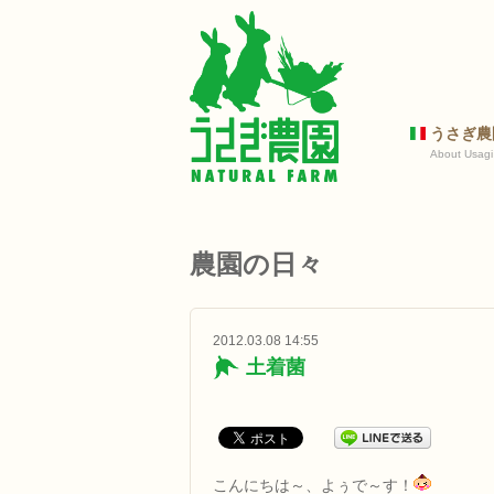
うさぎ農
About Usagi
農園の日々
2012.03.08 14:55
土着菌
こんにちは～、よぅで～す！