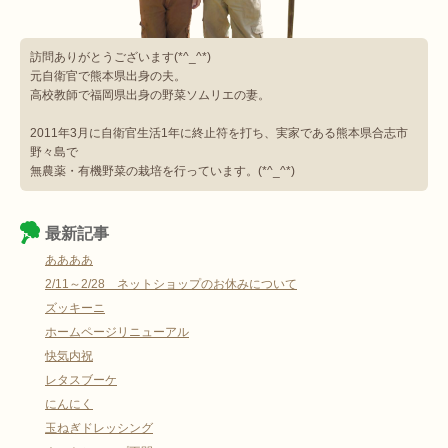
訪問ありがとうございます(*^_^*)
元自衛官で熊本県出身の夫。
高校教師で福岡県出身の野菜ソムリエの妻。
2011年3月に自衛官生活1年に終止符を打ち、実家である熊本県合志市
野々島で
無農薬・有機野菜の栽培を行っています。(*^_^*)
最新記事
ああああ
2/11～2/28 ネットショップのお休みについて
ズッキーニ
ホームページリニューアル
快気内祝
レタスブーケ
にんにく
玉ねぎドレッシング