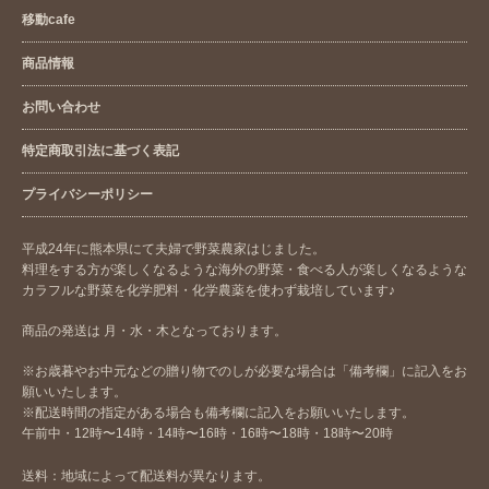
移動cafe
商品情報
お問い合わせ
特定商取引法に基づく表記
プライバシーポリシー
平成24年に熊本県にて夫婦で野菜農家はじました。
料理をする方が楽しくなるような海外の野菜・食べる人が楽しくなるような
カラフルな野菜を化学肥料・化学農薬を使わず栽培しています♪
商品の発送は 月・水・木となっております。
※お歳暮やお中元などの贈り物でのしが必要な場合は「備考欄」に記入をお
願いいたします。
※配送時間の指定がある場合も備考欄に記入をお願いいたします。
午前中・12時〜14時・14時〜16時・16時〜18時・18時〜20時
送料：地域によって配送料が異なります。