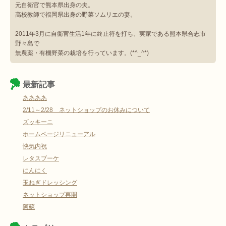
元自衛官で熊本県出身の夫。
高校教師で福岡県出身の野菜ソムリエの妻。
2011年3月に自衛官生活1年に終止符を打ち、実家である熊本県合志市
野々島で
無農薬・有機野菜の栽培を行っています。(*^_^*)
最新記事
ああああ
2/11～2/28 ネットショップのお休みについて
ズッキーニ
ホームページリニューアル
快気内祝
レタスブーケ
にんにく
玉ねぎドレッシング
ネットショップ再開
阿蘇