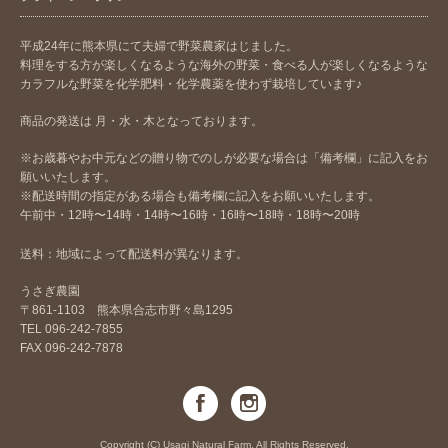
平成24年に熊本県にて夫婦で野菜農家はじました。
料理をする方が楽しくなるような海外の野菜・食べる人が楽しくなるような
カラフルな野菜を化学肥料・化学農薬を使わず栽培しています♪
商品の発送は 月・水・木となっております。
※お歳暮やお中元などの贈り物でのしが必要な場合は「備考欄」に記入をお
願いいたします。
※配送時間の指定がある場合も備考欄に記入をお願いいたします。
午前中・12時〜14時・14時〜16時・16時〜18時・18時〜20時
送料：地域によって配送料が異なります。
うさぎ農園
〒861-1103 熊本県合志市野々島1295
TEL 096-242-7855
FAX 096-242-7878
Copyright (C) Usagi Natural Farm. All Rights Reserved.