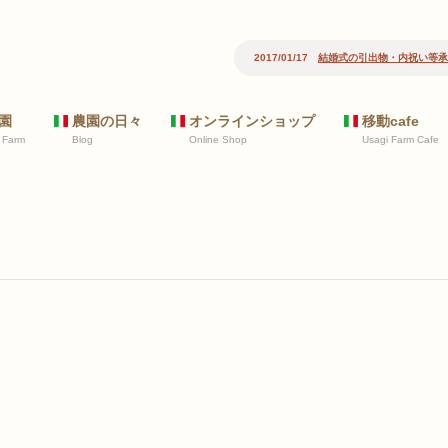
2017/01/17
結婚式の引出物・内祝い等承
園
農園の日々
オンラインショップ
移動cafe
 Farm
Blog
Online Shop
Usagi Farm Cafe