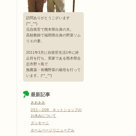
訪問ありがとうございます
(*^_^*)
元自衛官で熊本県出身の夫。
高校教師で福岡県出身の野菜ソム
リエの妻。
2011年3月に自衛官生活1年に終
止符を打ち、実家である熊本県合
志市野々島で
無農薬・有機野菜の栽培を行って
います。(*^_^*)
最新記事
ああああ
2/11～2/28 ネットショップの
お休みについて
ズッキーニ
ホームページリニューアル