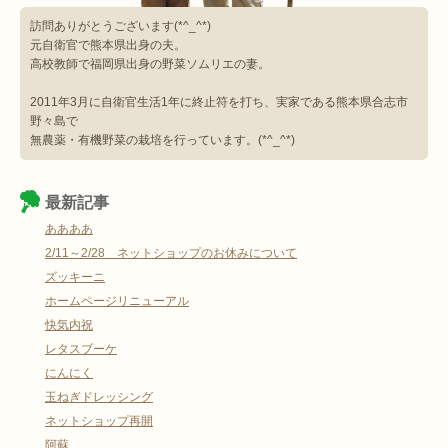
訪問ありがとうございます(*^_^*)
元自衛官で熊本県出身の夫。
高校教師で福岡県出身の野菜ソムリエの妻。
2011年3月に自衛官生活1年に終止符を打ち、実家である熊本県合志市
野々島で
無農薬・有機野菜の栽培を行っています。(*^_^*)
最新記事
ああああ
2/11～2/28 ネットショップのお休みについて
ズッキーニ
ホームページリニューアル
快気内祝
レタスブーケ
にんにく
玉ねぎドレッシング
ネットショップ再開
阿蘇