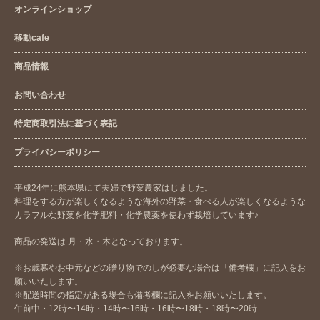
オンラインショップ
移動cafe
商品情報
お問い合わせ
特定商取引法に基づく表記
プライバシーポリシー
平成24年に熊本県にて夫婦で野菜農家はじました。
料理をする方が楽しくなるような海外の野菜・食べる人が楽しくなるような
カラフルな野菜を化学肥料・化学農薬を使わず栽培しています♪
商品の発送は 月・水・木となっております。
※お歳暮やお中元などの贈り物でのしが必要な場合は「備考欄」に記入をお
願いいたします。
※配送時間の指定がある場合も備考欄に記入をお願いいたします。
午前中・12時〜14時・14時〜16時・16時〜18時・18時〜20時