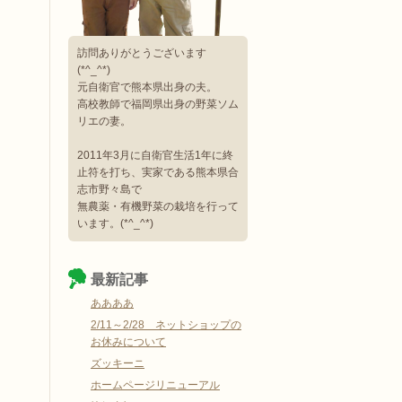
訪問ありがとうございます
(*^_^*)
元自衛官で熊本県出身の夫。
高校教師で福岡県出身の野菜ソム
リエの妻。
2011年3月に自衛官生活1年に終
止符を打ち、実家である熊本県合
志市野々島で
無農薬・有機野菜の栽培を行って
います。(*^_^*)
最新記事
ああああ
2/11～2/28 ネットショップの
お休みについて
ズッキーニ
ホームページリニューアル