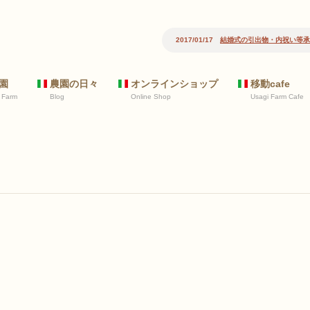
2017/01/17
結婚式の引出物・内祝い等承
園
農園の日々
オンラインショップ
移動cafe
 Farm
Blog
Online Shop
Usagi Farm Cafe