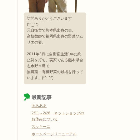
訪問ありがとうございます
(*^_^*)
元自衛官で熊本県出身の夫。
高校教師で福岡県出身の野菜ソム
リエの妻。
2011年3月に自衛官生活1年に終
止符を打ち、実家である熊本県合
志市野々島で
無農薬・有機野菜の栽培を行って
います。(*^_^*)
最新記事
ああああ
2/11～2/28 ネットショップの
お休みについて
ズッキーニ
ホームページリニューアル