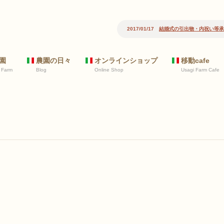
2017/01/17
結婚式の引出物・内祝い等承
園
農園の日々
オンラインショップ
移動cafe
 Farm
Blog
Online Shop
Usagi Farm Cafe