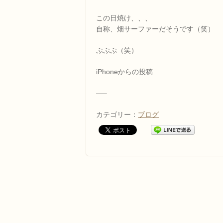
この日焼け、、、
自称、畑サーファーだそうです（笑）
ぷぷぷ（笑）
iPhoneからの投稿
—–
カテゴリー：
ブログ