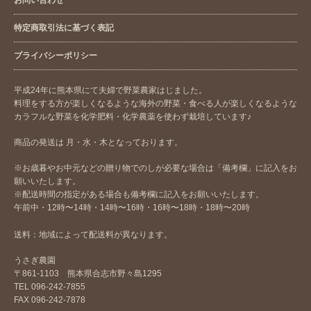
特定商取引法に基づく表記
プライバシーポリシー
平成24年に熊本県にて夫婦で野菜農家はじました。
料理をする方が楽しくなるような海外の野菜・食べる人が楽しくなるような
カラフルな野菜を化学肥料・化学農薬を使わず栽培しています♪
商品の発送は 月・水・木となっております。
※お歳暮やお中元などの贈り物でのしが必要な場合は「備考欄」に記入をお
願いいたします。
※配送時間の指定がある場合も備考欄に記入をお願いいたします。
午前中・12時〜14時・14時〜16時・16時〜18時・18時〜20時
送料：地域によって配送料が異なります。
うさぎ農園
〒861-1103 熊本県合志市野々島1295
TEL 096-242-7855
FAX 096-242-7878