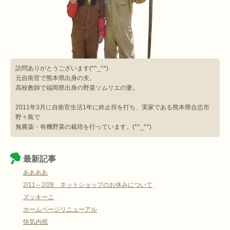
訪問ありがとうございます(*^_^*)
元自衛官で熊本県出身の夫。
高校教師で福岡県出身の野菜ソムリエの妻。
2011年3月に自衛官生活1年に終止符を打ち、実家である熊本県合志市
野々島で
無農薬・有機野菜の栽培を行っています。(*^_^*)
最新記事
ああああ
2/11～2/28 ネットショップのお休みについて
ズッキーニ
ホームページリニューアル
快気内祝