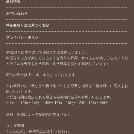
商品情報
お問い合わせ
特定商取引法に基づく表記
プライバシーポリシー
平成24年に熊本県にて夫婦で野菜農家はじました。
料理をする方が楽しくなるような海外の野菜・食べる人が楽しくなるような
カラフルな野菜を化学肥料・化学農薬を使わず栽培しています♪
商品の発送は 月・水・木となっております。
※お歳暮やお中元などの贈り物でのしが必要な場合は「備考欄」に記入をお
願いいたします。
※配送時間の指定がある場合も備考欄に記入をお願いいたします。
午前中・12時〜14時・14時〜16時・16時〜18時・18時〜20時
送料：地域によって配送料が異なります。
うさぎ農園
〒861-1103 熊本県合志市野々島1295