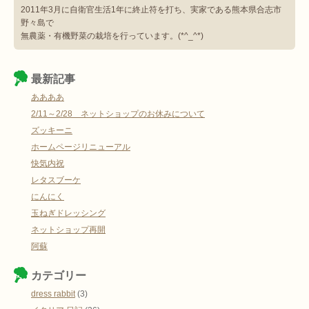
2011年3月に自衛官生活1年に終止符を打ち、実家である熊本県合志市
野々島で
無農薬・有機野菜の栽培を行っています。(*^_^*)
最新記事
ああああ
2/11～2/28 ネットショップのお休みについて
ズッキーニ
ホームページリニューアル
快気内祝
レタスブーケ
にんにく
玉ねぎドレッシング
ネットショップ再開
阿蘇
カテゴリー
dress rabbit
(3)