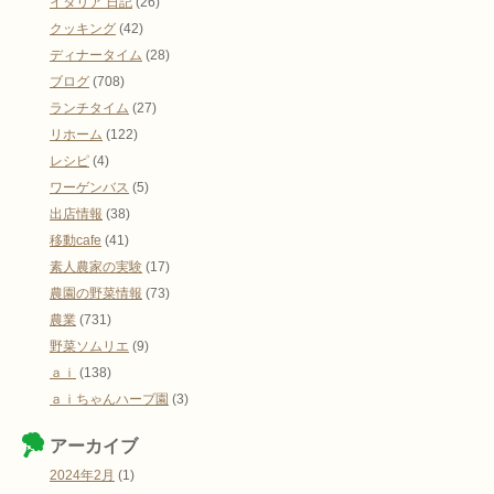
イタリア 日記
(26)
クッキング
(42)
ディナータイム
(28)
ブログ
(708)
ランチタイム
(27)
リホーム
(122)
レシピ
(4)
ワーゲンバス
(5)
出店情報
(38)
移動cafe
(41)
素人農家の実験
(17)
農園の野菜情報
(73)
農業
(731)
野菜ソムリエ
(9)
ａｉ
(138)
ａｉちゃんハーブ園
(3)
アーカイブ
2024年2月
(1)